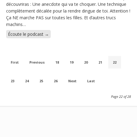
découvriras : Une anecdote qui va te choquer. Une technique
complètement décalée pour la rendre dingue de toi. Attention !
Ça NE marche PAS sur toutes les filles. Et d’autres trucs
machins…
Écoute le podcast →
First
Previous
18
19
20
21
22
23
24
25
26
Next
Last
Page 22 of 28