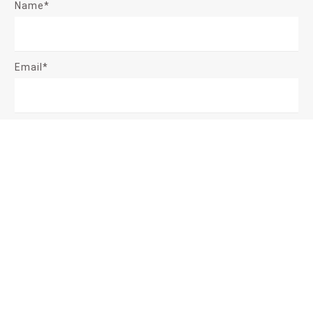
Name*
Email*
Message
Send Message