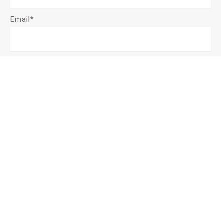
Email*
Message
Send Message