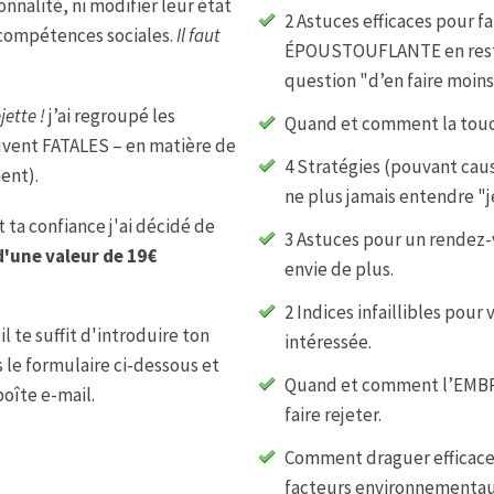
nnalité, ni modifier leur état
2 Astuces efficaces pour f
s compétences sociales.
Il faut
ÉPOUSTOUFLANTE en resta
question "d’en faire moins
jette !
j’ai regroupé les
Quand et comment la touc
ouvent FATALES – en matière de
4 Stratégies (pouvant cau
ent).
ne plus jamais entendre "j
 ta confiance j'ai décidé de
3 Astuces pour un rendez-
d'une valeur de 19€
envie de plus.
2 Indices infaillibles pour
 te suffit d'introduire ton
intéressée.
 le formulaire ci-dessous et
Quand et comment l’EMBR
boîte e-mail.
faire rejeter.
Comment draguer efficace
facteurs environnementaux