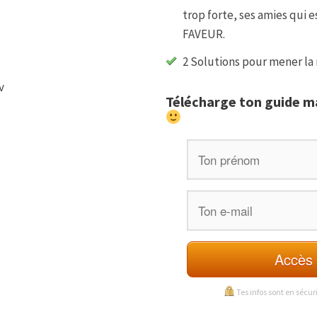
trop forte, ses amies qui 
FAVEUR.
2 Solutions pour mener la r
v
Télécharge ton guide ma
Accès 
Tes infos sont en sécur