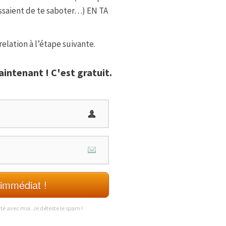
essaient de te saboter…) EN TA
elation à l’étape suivante.
intenant ! C'est gratuit.
immédiat !
ité avec moi. Je déteste le spam !