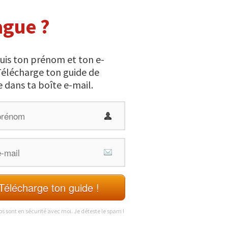
ague ?
uis ton prénom et ton e-
Télécharge ton guide de
 dans ta boîte e-mail.
Télécharge ton guide !
os sont en sécurité avec moi. Je déteste le spam !